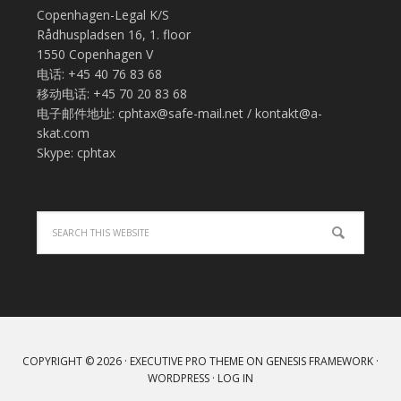
Copenhagen-Legal K/S
Rådhuspladsen 16, 1. floor
1550 Copenhagen V
电话: +45 40 76 83 68
移动电话: +45 70 20 83 68
电子邮件地址: cphtax@safe-mail.net / kontakt@a-
skat.com
Skype: cphtax
COPYRIGHT © 2026 ·
EXECUTIVE PRO THEME
ON
GENESIS FRAMEWORK
·
WORDPRESS
·
LOG IN