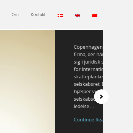
Om
Kontakt
Copenhagen Legal ltd er et
firma, der har specialiseret
sig i juridisk service inden
for international
skatteplanlægning og
selskabsret. Derudover
hjælper vi med
selskabsoprettelse og
ledelse …
Continue Reading…