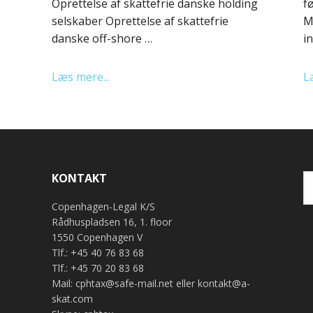
Oprettelse af skattefrie danske holding
f
selskaber Oprettelse af skattefrie
M
danske off-shore …
i
Læs mere...
L
KONTAKT
Copenhagen-Legal K/S
Rådhuspladsen 16, 1. floor
1550 Copenhagen V
Tlf.: +45 40 76 83 68
Tlf.: +45 70 20 83 68
Mail: cphtax@safe-mail.net eller kontakt@a-
skat.com