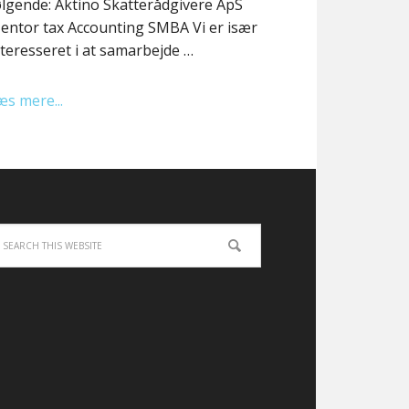
ølgende: Aktino Skatterådgivere ApS
entor tax Accounting SMBA Vi er især
nteresseret i at samarbejde …
æs mere...