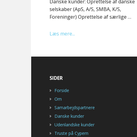
Danske kunder: Oprettelse af danske
selskaber (ApS, A/S, SMBA, K/S,
Foreninger) Oprettelse af særlige …
Læs mere...
SIDER
Forside
Om
Samarbejdspartnere
Danske kunder
Udenlandske kunder
Truste på Cypern